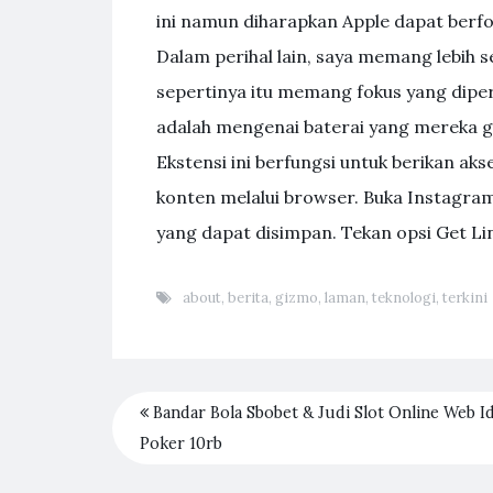
ini namun diharapkan Apple dapat berfok
Dalam perihal lain, saya memang lebih 
sepertinya itu memang fokus yang dipe
adalah mengenai baterai yang mereka 
Ekstensi ini berfungsi untuk berikan a
konten melalui browser. Buka Instagra
yang dapat disimpan. Tekan opsi Get L
about
,
berita
,
gizmo
,
laman
,
teknologi
,
terkini
Bandar Bola Sbobet & Judi Slot Online Web I
Poker 10rb