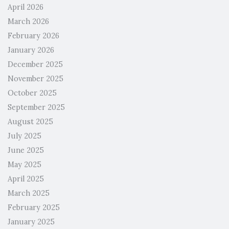
April 2026
March 2026
February 2026
January 2026
December 2025
November 2025
October 2025
September 2025
August 2025
July 2025
June 2025
May 2025
April 2025
March 2025
February 2025
January 2025