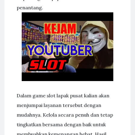
penantang.
Dalam game slot lapak pusat kalian akan
menjumpai layanan tersebut dengan
mudahnya. Kelola secara penuh dan tetap
tingkatkan bersama dengan baik untuk
membuahkan kemenangan hebat. Hasil