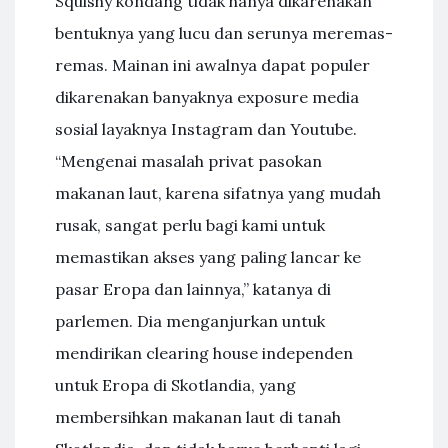
Squishy kondang tidak hanya dikarenakan
bentuknya yang lucu dan serunya meremas-
remas. Mainan ini awalnya dapat populer
dikarenakan banyaknya exposure media
sosial layaknya Instagram dan Youtube.
“Mengenai masalah privat pasokan
makanan laut, karena sifatnya yang mudah
rusak, sangat perlu bagi kami untuk
memastikan akses yang paling lancar ke
pasar Eropa dan lainnya,” katanya di
parlemen. Dia menganjurkan untuk
mendirikan clearing house independen
untuk Eropa di Skotlandia, yang
membersihkan makanan laut di tanah