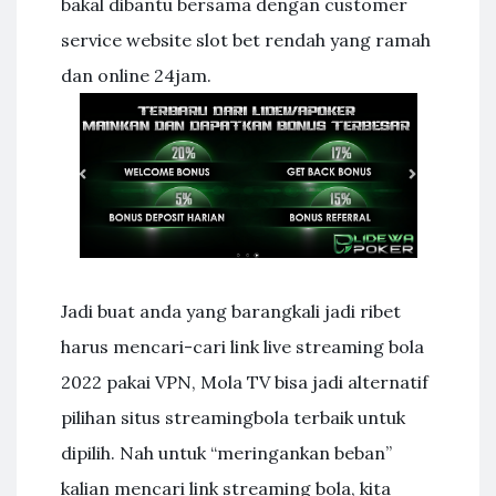
bakal dibantu bersama dengan customer
service website slot bet rendah yang ramah
dan online 24jam.
Jadi buat anda yang barangkali jadi ribet
harus mencari-cari link live streaming bola
2022 pakai VPN, Mola TV bisa jadi alternatif
pilihan situs streamingbola terbaik untuk
dipilih. Nah untuk “meringankan beban”
kalian mencari link streaming bola, kita