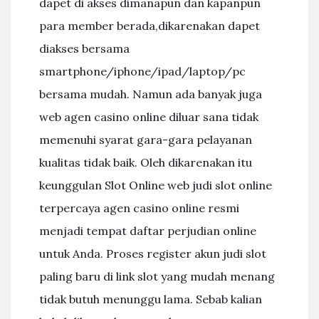
dapet di akses dimanapun dan kapanpun
para member berada,dikarenakan dapet
diakses bersama
smartphone/iphone/ipad/laptop/pc
bersama mudah. Namun ada banyak juga
web agen casino online diluar sana tidak
memenuhi syarat gara-gara pelayanan
kualitas tidak baik. Oleh dikarenakan itu
keunggulan Slot Online web judi slot online
terpercaya agen casino online resmi
menjadi tempat daftar perjudian online
untuk Anda. Proses register akun judi slot
paling baru di link slot yang mudah menang
tidak butuh menunggu lama. Sebab kalian