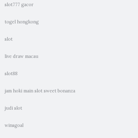
slot777 gacor
togel hongkong
slot
live draw macau
slot88
jam hoki main slot sweet bonanza
judi slot
winsgoal