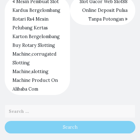
Mesin Pembuat Slot
Slot Gacor Web Slot88
Kardus Bergelombang
Online Deposit Pulsa
Rotari Rs4 Mesin
Tanpa Potongan
Pelubang Kertas
Karton Bergelombang
Buy Rotary Slotting
Machine,corrugated
Slotting
Machine,slotting
Machine Product On
Alibaba Com