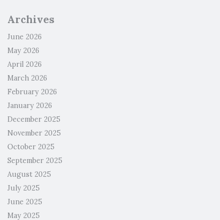
Archives
June 2026
May 2026
April 2026
March 2026
February 2026
January 2026
December 2025
November 2025
October 2025
September 2025
August 2025
July 2025
June 2025
May 2025