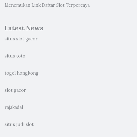
Menemukan Link Daftar Slot Terpercaya
Latest News
situs slot gacor
situs toto
togel hongkong
slot gacor
rajakadal
situs judi slot