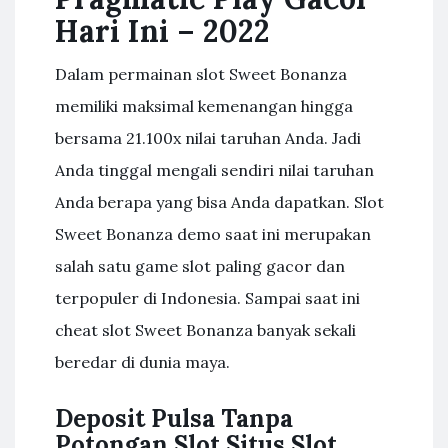
Hari Ini – 2022
Dalam permainan slot Sweet Bonanza
memiliki maksimal kemenangan hingga
bersama 21.100x nilai taruhan Anda. Jadi
Anda tinggal mengali sendiri nilai taruhan
Anda berapa yang bisa Anda dapatkan. Slot
Sweet Bonanza demo saat ini merupakan
salah satu game slot paling gacor dan
terpopuler di Indonesia. Sampai saat ini
cheat slot Sweet Bonanza banyak sekali
beredar di dunia maya.
Deposit Pulsa Tanpa
Potongan Slot Situs Slot