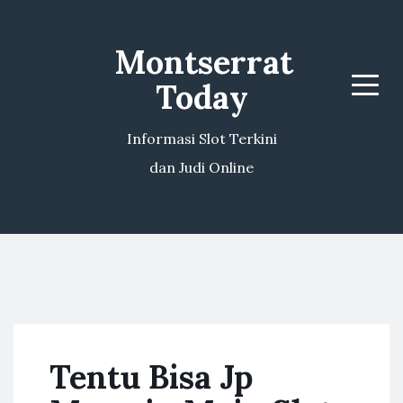
Montserrat
Today
Menu
Informasi Slot Terkini
dan Judi Online
Tentu Bisa Jp