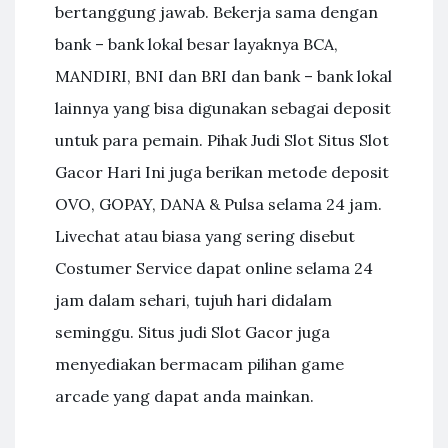
bertanggung jawab. Bekerja sama dengan
bank – bank lokal besar layaknya BCA,
MANDIRI, BNI dan BRI dan bank – bank lokal
lainnya yang bisa digunakan sebagai deposit
untuk para pemain. Pihak Judi Slot Situs Slot
Gacor Hari Ini juga berikan metode deposit
OVO, GOPAY, DANA & Pulsa selama 24 jam.
Livechat atau biasa yang sering disebut
Costumer Service dapat online selama 24
jam dalam sehari, tujuh hari didalam
seminggu. Situs judi Slot Gacor juga
menyediakan bermacam pilihan game
arcade yang dapat anda mainkan.