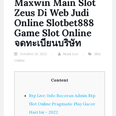
Maxwin Main Slot
Zeus Di Web Judi
Online Slotbet888
Game Slot Online
จดทะเบียนบริษัท
October 26, 2022
Mark Lee
Slot
Online
Content
Rtp Live: Info Bocoran Admin Rtp
Slot Online Pragmatic Play Gacor
Hari Ini – 2022