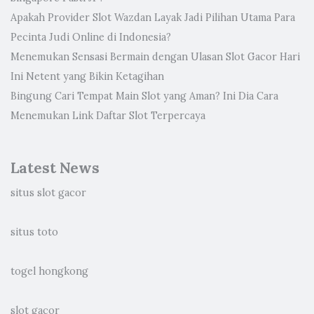
Apakah Provider Slot Wazdan Layak Jadi Pilihan Utama Para
Pecinta Judi Online di Indonesia?
Menemukan Sensasi Bermain dengan Ulasan Slot Gacor Hari
Ini Netent yang Bikin Ketagihan
Bingung Cari Tempat Main Slot yang Aman? Ini Dia Cara
Menemukan Link Daftar Slot Terpercaya
Latest News
situs slot gacor
situs toto
togel hongkong
slot gacor