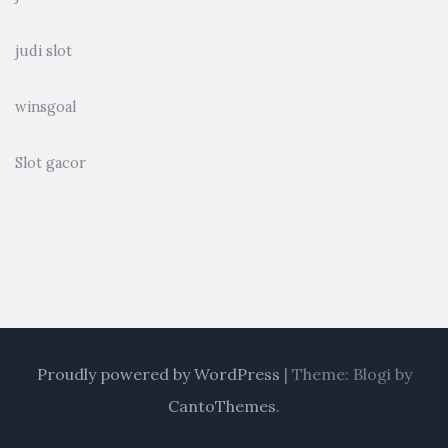
judi slot
winsgoal
Slot gacor
Proudly powered by WordPress
|
Theme: Blogi by
CantoThemes
.