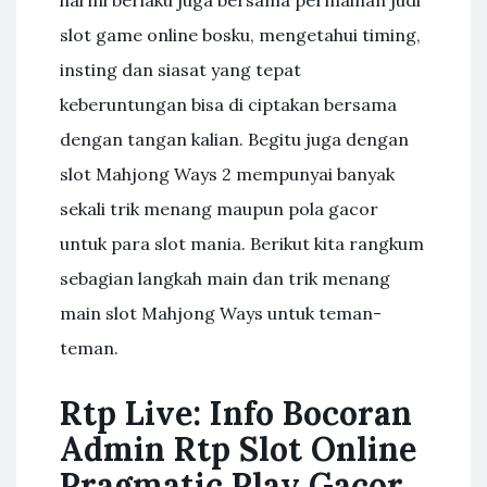
slot game online bosku, mengetahui timing,
insting dan siasat yang tepat
keberuntungan bisa di ciptakan bersama
dengan tangan kalian. Begitu juga dengan
slot Mahjong Ways 2 mempunyai banyak
sekali trik menang maupun pola gacor
untuk para slot mania. Berikut kita rangkum
sebagian langkah main dan trik menang
main slot Mahjong Ways untuk teman-
teman.
Rtp Live: Info Bocoran
Admin Rtp Slot Online
Pragmatic Play Gacor